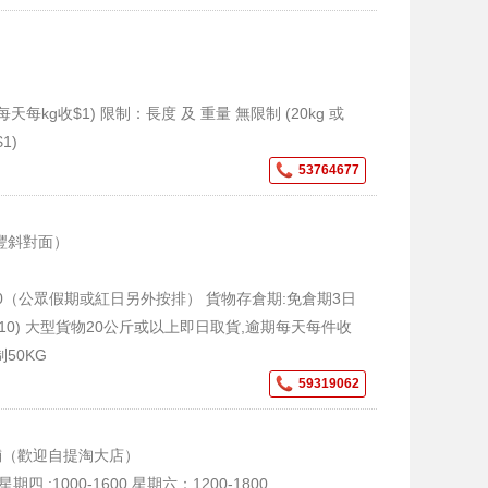
kg收$1) 限制：長度 及 重量 無限制 (20kg 或
1)
53764677
豐斜對面）
0:00（公眾假期或紅日另外按排） 貨物存倉期:免倉期3日
10) 大型貨物20公斤或以上即日取貨,逾期每天每件收
50KG
59319062
號鋪（歡迎自提淘大店）
星期四 :1000-1600 星期六：1200-1800