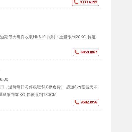
9333 6195
 逾期每天每件收取HK$10 限制：重量限制20KG 長度
68593867
舖
:00
日，過時每日每件收取$10存倉費） 超過8kg需當天即
量限制30KG 長度限制180CM
95823956