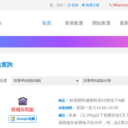
親，您好！
登錄
免費注冊
WhatsAp
首頁
香港集運
開始集運
最
務
點查詢
篩選
粉嶺聯和墟聯和道53號地下A鋪
地址：
星期一至六14:00-19:00
自取時間：
粉嶺自取點
存倉:（1) 20kg以下免費存放2天
備注：
Google地圖
過期後存倉費每天$10/件，例：如1票1