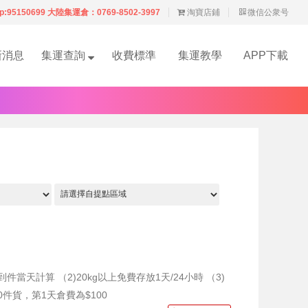
p:95150699 大陸集運倉：0769-8502-3997
淘寶店鋪
微信公衆号
新消息
集運查詢
收費標準
集運教學
APP下載
 到件當天計算 （2)20kg以上免費存放1天/24小時 （3)
0件貨，第1天倉費為$100