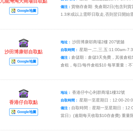
九龍灣淘大商場自取點
貨物存倉期: 免倉期2日(包含到貨
備注：
Google地圖
1.3米或以上需即日取走,否則翌日開始
沙田博康邨商場2樓 207號舖
地址：
星期一,二,三,五:11:00am-7:3
自取時間：
沙田博康邨自取點
倉儲期：倉儲3天免費，其後倉租$1
備注：
Google地圖
倉租，每日/每件倉租$10 每單重量：不可
香港仔中心利群商場1樓32號
地址：
星期一至星期日：12:00-20:0
自取時間：
香港仔自取點
自取時間：星期一至星期日：12:00
備注：
Google地圖
當日）(逾期每天收取$10存倉費) 重量限