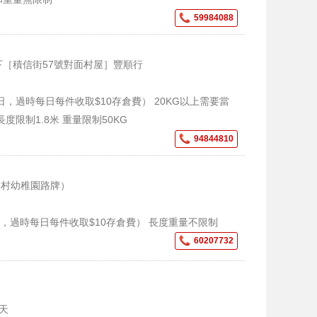
59984088
下［積信街57號對面村屋］豐順行
日，過時每日每件收取$10存倉費） 20KG以上需要當
度限制1.8米 重量限制50KG
94844810
潭美村幼稚園路牌）
，過時每日每件收取$10存倉費） 長度重量不限制
60207732
期天