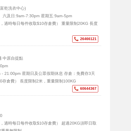
富乾洗衣中心)
及日:9am-7:30pm 星期五:9am-5pm
，過時每日每件收取$10存倉費） 重量限制20KG 長度
26466121
鋪 中原自提點
00pm
 - 21:00pm 星期日及公眾假期休息 存倉：免費存3天
0存倉費） 長度限制2米，重量限制100KG
60644367
0
，過時每日每件收取$10存倉費） 超過20KG須即日取
和重量無限制