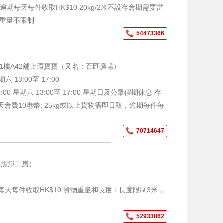
逾期每天每件收取HK$10 20kg/2米不設存倉期需要當
度重量不限制
54473366
1樓A42舖上環寶寶（又名：百匯廣場）
六 13:00至 17:00
00 星期六 13:00至 17:00 星期日及公眾假期休息 存
天倉費10港幣; 25kg或以上貨物需即日取，逾期每件每
70714647
ab潔淨工房）
天每件收取HK$10 貨物重量和長度：長度限制3米，
52933862