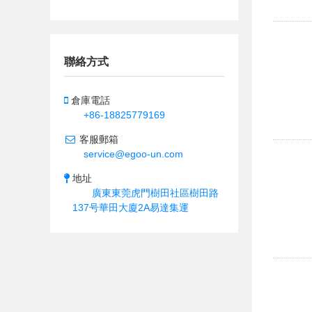
聯絡方式
倉庫電話
+86-18825779169
客服郵箱
service@egoo-un.com
地址
廣東東莞虎門樹田社區樹田路
137号華田大廈2A易達集運