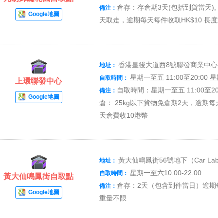
倉存：存倉期3天(包括到貨當天), 
備注：
Google地圖
天取走，逾期每天每件收取HK$10 長
香港皇後大道西8號聯發商業中心
地址：
星期一至五 11:00至20:00 星期
自取時間：
上環聯發中心
自取時間：星期一至五 11:00至20:
備注：
Google地圖
倉： 25kg以下貨物免倉期2天，逾期每
天倉費收10港幣
黃大仙鳴鳳街56號地下（Car L
地址：
星期一至六10:00-22:00
自取時間：
黃大仙鳴鳳街自取點
倉存：2天（包含到件當日）逾期每
備注：
Google地圖
重量不限