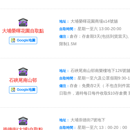
大埔榮暉花園商場s14號舖
地址：
星期一至六 13:00-20:00
自取時間：
大埔榮暉花園自取點
倉存：存倉期3天(包括到貨當天),
備注：
Google地圖
限制1.5M
石硤尾南山邨南樂樓地下126號
地址：
星期一至六及公眾假期9:30-18
自取時間：
石硤尾南山邨
存倉：免費存2天（ 不包含到件當
備注：
Google地圖
日取件，過時每日每件收取$10存倉費 重
大埔崇德街7號地下
地址：
星期一至六 13：00-20：00
自取時間：
崇德街(大埔)自取點