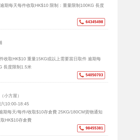
逾期每天每件收取HK$10 限制：重量限制100KG 長度
64345498
舖
件收取HK$10 重量15KG或以上需要當日取件 逾期每
G 長度限制1.5米
54050703
舖（小方屋）
10:00-18:45
每天/每件/收取$10存倉費 25KG/180CM貨物通知
取HK$10存倉費
98455381