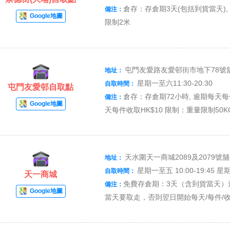
倉存：存倉期3天(包括到貨當天), 
備注：
Google地圖
限制2米
屯門友愛路友愛邨街市地下78號
地址：
星期一至六11:30-20:30
自取時間：
屯門友愛邨自取點
倉存：存倉期72小時, 逾期每天每
備注：
Google地圖
天每件收取HK$10 限制：重量限制50K
天水圍天一商城2089及2079號
地址：
星期一至五 10:00-19:45 星期六
自取時間：
天一商城
免費存倉期：3天（含到貨當天）逾期
備注：
Google地圖
當天要取走，否則翌日開始每天/每件/收