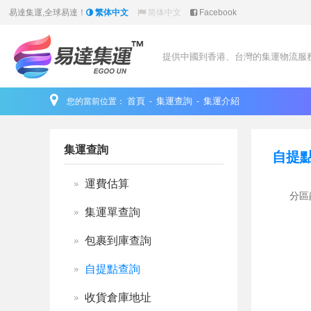
易達集運,全球易達！
繁体中文
简体中文
Facebook
提供中國到香港、台灣的集運物流服
首頁
集運查詢
集運介紹
您的當前位置：
-
-
集運查詢
自提
運費估算
分區
集運單查詢
包裹到庫查詢
自提點查詢
收貨倉庫地址