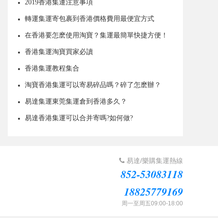
2019香港集運注意事項
轉運集運寄包裹到香港價格費用最便宜方式
在香港要怎麽使用淘寶？集運最簡單快捷方便！
香港集運淘寶買家必讀
香港集運教程集合
淘寶香港集運可以寄易碎品嗎？碎了怎麽辦？
易達集運東莞集運倉到香港多久？
易達香港集運可以合并寄嗎?如何做?
易達/樂購集運熱線
852-53083118
18825779169
周一至周五09:00-18:00