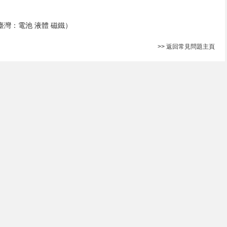
灣：電池 液體 磁鐵）
>> 返回常見問題主頁