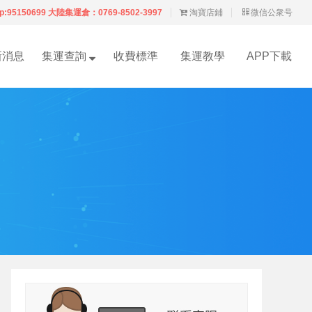
p:95150699 大陸集運倉：0769-8502-3997
淘寶店鋪
微信公衆号
新消息
集運查詢
收費標準
集運教學
APP下載