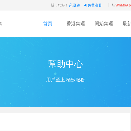
親，您好！
登錄
免費注冊
WhatsAp
首頁
香港集運
開始集運
最
務
幫助中心
用戶至上 極緻服務