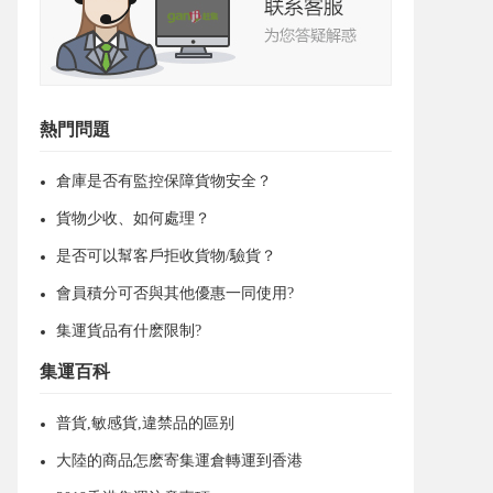
熱門問題
倉庫是否有監控保障貨物安全？
貨物少收、如何處理？
是否可以幫客戶拒收貨物/驗貨？
會員積分可否與其他優惠一同使用?
集運貨品有什麽限制?
集運百科
普貨,敏感貨,違禁品的區别
大陸的商品怎麽寄集運倉轉運到香港