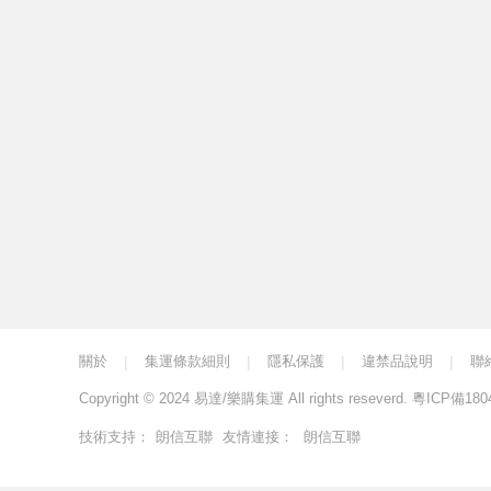
關於
|
集運條款細則
|
隱私保護
|
違禁品說明
|
聯
Copyright © 2024 易達/樂購集運 All rights reseverd.
粵ICP備180
技術支持：
朗信互聯
友情連接：
朗信互聯